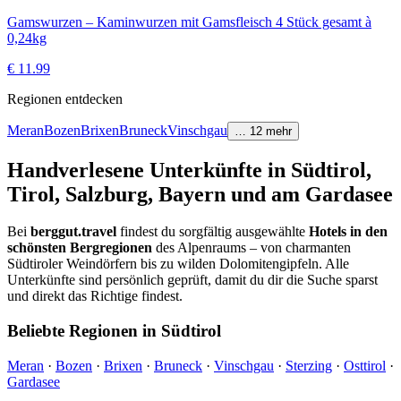
Gamswurzen – Kaminwurzen mit Gamsfleisch 4 Stück gesamt à
0,24kg
€
11.99
Regionen entdecken
Meran
Bozen
Brixen
Bruneck
Vinschgau
…
12
mehr
Handverlesene Unterkünfte in Südtirol,
Tirol, Salzburg, Bayern und am Gardasee
Bei
berggut.travel
findest du sorgfältig ausgewählte
Hotels in den
schönsten Bergregionen
des Alpenraums – von charmanten
Südtiroler Weindörfern bis zu wilden Dolomitengipfeln. Alle
Unterkünfte sind persönlich geprüft, damit du dir die Suche sparst
und direkt das Richtige findest.
Beliebte Regionen in Südtirol
Meran
·
Bozen
·
Brixen
·
Bruneck
·
Vinschgau
·
Sterzing
·
Osttirol
·
Gardasee