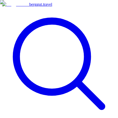
berggut
.
travel