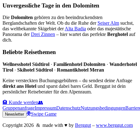
Unvergessliche Tage in den Dolomiten
Die
Dolomiten
gehören zu den beeindruckendsten
Berglandschaften der Welt. Ob du die Ruhe der
Seiser Alm
suchst,
das weltbekannte Skigebiet der
Alta Badia
oder das majestätische
Panorama der
Drei Zinnen
– hier wartet das perfekte
Berghotel
auf
dich.
Beliebte Reisethemen
Wellnesshotel Südtirol
·
Familienhotel Dolomiten
·
Wanderhotel
Tirol
·
Skihotel Südtirol
·
Romantikhotel Meran
Keine versteckten Buchungsgebühren – du sendest deine Anfrage
direkt ans Hotel
und sparst dabei bares Geld. Berggut ist dein
persönlicher Reiseberater für den Alpenraum.
🏨 Kunde werden
👥
Gruppenanfrage
Impressum
Datenschutz
Nutzungsbedingungen
Barrier
Swipe Game
Newsletter
Copyright
2026
& made with
♥
by
Berggut
–
www.berggut.com