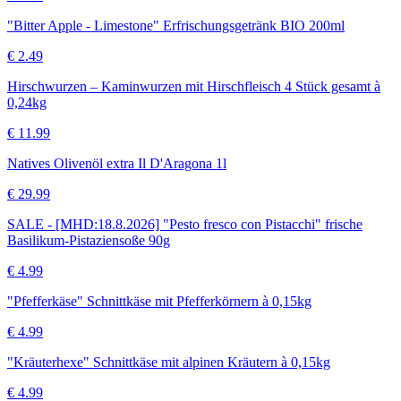
"Bitter Apple - Limestone" Erfrischungsgetränk BIO 200ml
€
2.49
Hirschwurzen – Kaminwurzen mit Hirschfleisch 4 Stück gesamt à
0,24kg
€
11.99
Natives Olivenöl extra Il D'Aragona 1l
€
29.99
SALE - [MHD:18.8.2026] "Pesto fresco con Pistacchi" frische
Basilikum-Pistaziensoße 90g
€
4.99
"Pfefferkäse" Schnittkäse mit Pfefferkörnern à 0,15kg
€
4.99
"Kräuterhexe" Schnittkäse mit alpinen Kräutern à 0,15kg
€
4.99