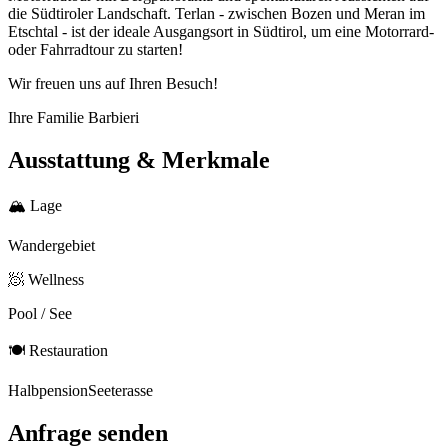
die Südtiroler Landschaft. Terlan - zwischen Bozen und Meran im
Etschtal - ist der ideale Ausgangsort in Südtirol, um eine Motorrard-
oder Fahrradtour zu starten!
Wir freuen uns auf Ihren Besuch!
Ihre Familie Barbieri
Ausstattung & Merkmale
🏔
Lage
Wandergebiet
🧖
Wellness
Pool / See
🍽
Restauration
Halbpension
Seeterasse
Anfrage senden