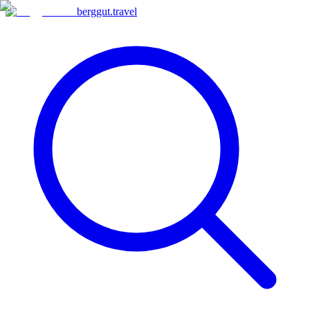
berggut
.
travel