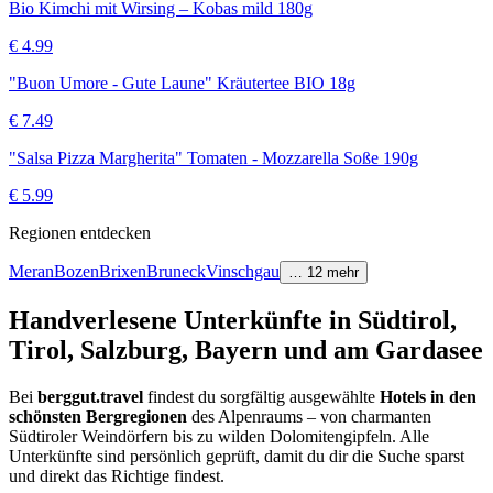
Bio Kimchi mit Wirsing – Kobas mild 180g
€
4.99
"Buon Umore - Gute Laune" Kräutertee BIO 18g
€
7.49
"Salsa Pizza Margherita" Tomaten - Mozzarella Soße 190g
€
5.99
Regionen entdecken
Meran
Bozen
Brixen
Bruneck
Vinschgau
…
12
mehr
Handverlesene Unterkünfte in Südtirol,
Tirol, Salzburg, Bayern und am Gardasee
Bei
berggut.travel
findest du sorgfältig ausgewählte
Hotels in den
schönsten Bergregionen
des Alpenraums – von charmanten
Südtiroler Weindörfern bis zu wilden Dolomitengipfeln. Alle
Unterkünfte sind persönlich geprüft, damit du dir die Suche sparst
und direkt das Richtige findest.