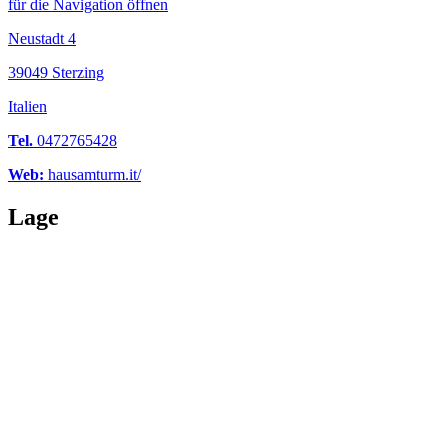
für die Navigation öffnen
Neustadt 4
39049 Sterzing
Italien
Tel.
0472765428
Web:
hausamturm.it/
Lage