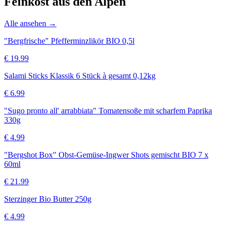
Feinkost aus den Alpen
Alle ansehen →
"Bergfrische" Pfefferminzlikör BIO 0,5l
€
19.99
Salami Sticks Klassik 6 Stück à gesamt 0,12kg
€
6.99
"Sugo pronto all' arrabbiata" Tomatensoße mit scharfem Paprika
330g
€
4.99
"Bergshot Box" Obst-Gemüse-Ingwer Shots gemischt BIO 7 x
60ml
€
21.99
Sterzinger Bio Butter 250g
€
4.99