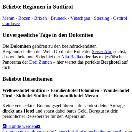
Beliebte Regionen in Südtirol
Meran
·
Bozen
·
Brixen
·
Bruneck
·
Vinschgau
·
Sterzing
·
Osttirol
·
Gardasee
Unvergessliche Tage in den Dolomiten
Die
Dolomiten
gehören zu den beeindruckendsten
Berglandschaften der Welt. Ob du die Ruhe der
Seiser Alm
suchst,
das weltbekannte Skigebiet der
Alta Badia
oder das majestätische
Panorama der
Drei Zinnen
– hier wartet das perfekte
Berghotel
auf
dich.
Beliebte Reisethemen
Wellnesshotel Südtirol
·
Familienhotel Dolomiten
·
Wanderhotel
Tirol
·
Skihotel Südtirol
·
Romantikhotel Meran
Keine versteckten Buchungsgebühren – du sendest deine Anfrage
direkt ans Hotel
und sparst dabei bares Geld. Berggut ist dein
persönlicher Reiseberater für den Alpenraum.
🏨 Kunde werden
👥
Gruppenanfrage
Impressum
Datenschutz
Nutzungsbedingungen
Barrier