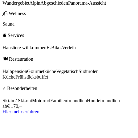
Wandergebiet
Alpin
Abgeschieden
Panorama-Aussicht
🧖
Wellness
Sauna
🛎
Services
Haustiere willkommen
E-Bike-Verleih
🍽
Restauration
Halbpension
Gourmetküche
Vegetarisch
Südtiroler
Küche
Frühstücksbuffet
⭐
Besonderheiten
Ski-in / Ski-out
Motorrad
Familienfreundlich
Hundefreundlich
ab
€ 170,–
Hier mehr erfahren