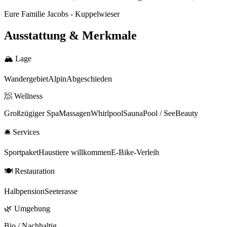
Eure Familie Jacobs - Kuppelwieser
Ausstattung & Merkmale
🏔
Lage
Wandergebiet
Alpin
Abgeschieden
🧖
Wellness
Großzügiger Spa
Massagen
Whirlpool
Sauna
Pool / See
Beauty
🛎
Services
Sportpaket
Haustiere willkommen
E-Bike-Verleih
🍽
Restauration
Halbpension
Seeterasse
🌿
Umgebung
Bio / Nachhaltig