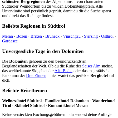
schönsten Bergregionen
des Alpenraums – von charmanten
Südtiroler Weindörfern bis zu wilden Dolomitengipfeln. Alle
Unterkünfte sind persönlich geprüft, damit du dir die Suche sparst
und direkt das Richtige findest.
Beliebte Regionen in Südtirol
Meran
·
Bozen
·
Brixen
·
Bruneck
·
Vinschgau
·
Sterzing
·
Osttirol
·
Gardasee
Unvergessliche Tage in den Dolomiten
Die
Dolomiten
gehören zu den beeindruckendsten
Berglandschaften der Welt. Ob du die Ruhe der
Seiser Alm
suchst,
das weltbekannte Skigebiet der
Alta Badia
oder das majestätische
Panorama der
Drei Zinnen
– hier wartet das perfekte
Berghotel
auf
dich.
Beliebte Reisethemen
Wellnesshotel Südtirol
·
Familienhotel Dolomiten
·
Wanderhotel
Tirol
·
Skihotel Südtirol
·
Romantikhotel Meran
Keine versteckten Buchungsgebühren – du sendest deine Anfrage