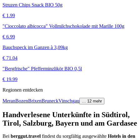
Struzen Chips Snack BIO 50g
€
1.99
"Cioccolato albicocca" Vollmilchschokolade mit Marille 100g
€
6.99
Bauchspeck im Ganzen à 3,09kg
€
71.04
"Bergfrische" Pfefferminzlikör BIO 0,5l
€
19.99
Regionen entdecken
Meran
Bozen
Brixen
Bruneck
Vinschgau
…
12
mehr
Handverlesene Unterkünfte in Südtirol,
Tirol, Salzburg, Bayern und am Gardasee
Bei
berggut.travel
findest du sorgfältig ausgewählte
Hotels in den