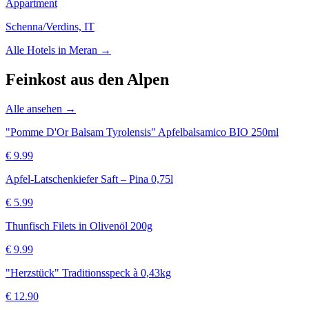
Appartment
Schenna/Verdins, IT
Alle Hotels in
Meran
→
Feinkost aus den Alpen
Alle ansehen →
"Pomme D'Or Balsam Tyrolensis" Apfelbalsamico BIO 250ml
€
9.99
Apfel-Latschenkiefer Saft – Pina 0,75l
€
5.99
Thunfisch Filets in Olivenöl 200g
€
9.99
"Herzstück" Traditionsspeck à 0,43kg
€
12.90