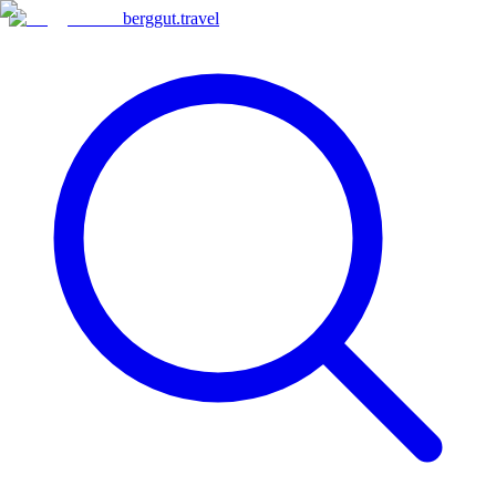
berggut
.
travel