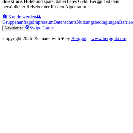
direkt ans Hotel
und sparst dabei bares Geld. Berggut ist dein
persönlicher Reiseberater für den Alpenraum.
🏨 Kunde werden
👥
Gruppenanfrage
Impressum
Datenschutz
Nutzungsbedingungen
Barrier
Swipe Game
Newsletter
Copyright
2026
& made with
♥
by
Berggut
–
www.berggut.com