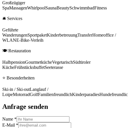
Großzügiger
Spa
Massagen
Whirlpool
Sauna
Beauty
Schwimmbad
Fitness
🛎
Services
Geführte
Wanderungen
Sportpaket
Kinderbetreuung
Transfer
Homeoffice /
WLAN
E-Bike-Verleih
🍽
Restauration
Halbpension
Gourmetküche
Vegetarisch
Südtiroler
Küche
Frühstücksbuffet
Seeterasse
⭐
Besonderheiten
Ski-in / Ski-out
Langlauf /
Loipe
Motorrad
Golf
Familienfreundlich
Kinderparadies
Hundefreundlic
Anfrage senden
Name *
E-Mail *