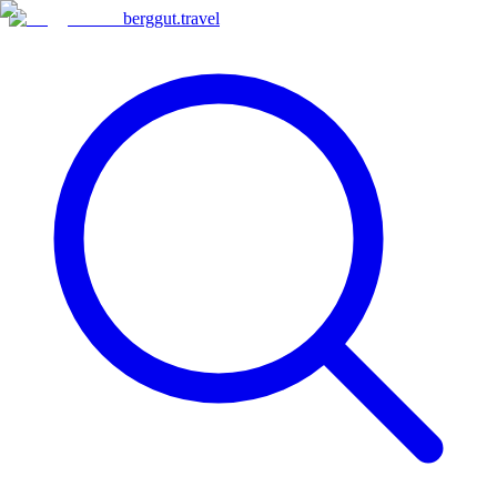
berggut
.
travel