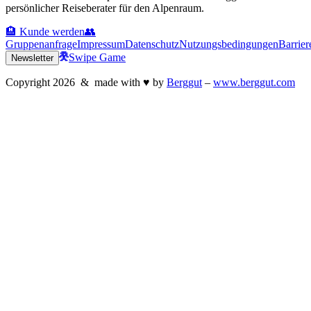
persönlicher Reiseberater für den Alpenraum.
🏨 Kunde werden
👥
Gruppenanfrage
Impressum
Datenschutz
Nutzungsbedingungen
Barrier
Swipe Game
Newsletter
Copyright
2026
& made with
♥
by
Berggut
–
www.berggut.com