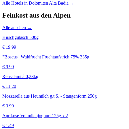
Alle Hotels in
Dolomiten Alta Badia
→
Feinkost aus den Alpen
Alle ansehen →
Hirschgulasch 500g
€
19.99
"Boscus" Waldfrucht Fruchtaufstrich 75% 335g
€
9.99
Rehsalami à 0,28kg
€
11.20
Mozzarella aus Heumilch g.t.S. - Stangenform 250g
€
3.99
Aprikose Vollmilchjoghurt 125g x 2
€
1.49