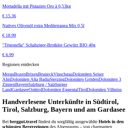
Mortadella mit Pistazien Oro à 0,53kg
€
15.36
Natives Olivenöl extra Mediterranea Mix 0,5l
€
18.99
"Trigonella" Schabziger-Brotklee Gewürz BIO 40g
€
6.99
Regionen entdecken
Meran
Bozen
Brixen
Bruneck
Vinschgau
Dolomiten Seiser
Alm
Dolomiten Alta Badia
Sterzing
Dolomiten Gröden
Dolomiten 3
Zinnen
Bayern
Salzburg / Salzburger
Land
Gardasee
Osttirol
Dolomiten Eggental
Tirol
Dolomiten Villnöss
Handverlesene Unterkünfte in Südtirol,
Tirol, Salzburg, Bayern und am Gardasee
Bei
berggut.travel
findest du sorgfältig ausgewählte
Hotels in den
schönsten Bergregionen
des Alpenraums – von charmanten