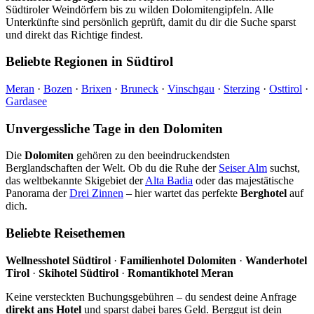
Südtiroler Weindörfern bis zu wilden Dolomitengipfeln. Alle
Unterkünfte sind persönlich geprüft, damit du dir die Suche sparst
und direkt das Richtige findest.
Beliebte Regionen in Südtirol
Meran
·
Bozen
·
Brixen
·
Bruneck
·
Vinschgau
·
Sterzing
·
Osttirol
·
Gardasee
Unvergessliche Tage in den Dolomiten
Die
Dolomiten
gehören zu den beeindruckendsten
Berglandschaften der Welt. Ob du die Ruhe der
Seiser Alm
suchst,
das weltbekannte Skigebiet der
Alta Badia
oder das majestätische
Panorama der
Drei Zinnen
– hier wartet das perfekte
Berghotel
auf
dich.
Beliebte Reisethemen
Wellnesshotel Südtirol
·
Familienhotel Dolomiten
·
Wanderhotel
Tirol
·
Skihotel Südtirol
·
Romantikhotel Meran
Keine versteckten Buchungsgebühren – du sendest deine Anfrage
direkt ans Hotel
und sparst dabei bares Geld. Berggut ist dein