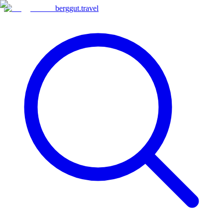
berggut
.
travel