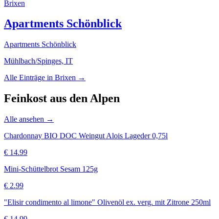
Brixen
Apartments Schönblick
Apartments Schönblick
Mühlbach/Spinges, IT
Alle Einträge in
Brixen
→
Feinkost aus den Alpen
Alle ansehen →
Chardonnay BIO DOC Weingut Alois Lageder 0,75l
€
14.99
Mini-Schüttelbrot Sesam 125g
€
2.99
"Elisir condimento al limone" Olivenöl ex. verg. mit Zitrone 250ml
€
14.99