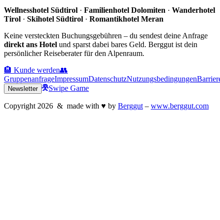
Wellnesshotel Südtirol
·
Familienhotel Dolomiten
·
Wanderhotel
Tirol
·
Skihotel Südtirol
·
Romantikhotel Meran
Keine versteckten Buchungsgebühren – du sendest deine Anfrage
direkt ans Hotel
und sparst dabei bares Geld. Berggut ist dein
persönlicher Reiseberater für den Alpenraum.
🏨 Kunde werden
👥
Gruppenanfrage
Impressum
Datenschutz
Nutzungsbedingungen
Barrier
Swipe Game
Newsletter
Copyright
2026
& made with
♥
by
Berggut
–
www.berggut.com