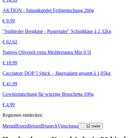
AKTION - Spinatknödel Fertigmischung 260g
€
9.99
"Südtiroler Bergkäse - Pustertaler" Schnittkäse à 2,32kg
€
62.62
Natives Olivenöl extra Mediterranea Mix 0,5l
€
18.99
Cacciatore DOP 5 Stück – Jägersalami gesamt à 1,05kg
€
41.99
Gewürzmischung für würzige Bruschetta 100g
€
4.99
Regionen entdecken
Meran
Bozen
Brixen
Bruneck
Vinschgau
…
12
mehr