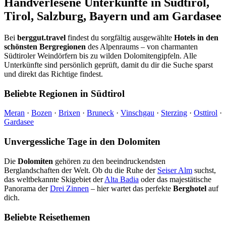
Handverlesene Unterkünfte in Südtirol,
Tirol, Salzburg, Bayern und am Gardasee
Bei
berggut.travel
findest du sorgfältig ausgewählte
Hotels in den
schönsten Bergregionen
des Alpenraums – von charmanten
Südtiroler Weindörfern bis zu wilden Dolomitengipfeln. Alle
Unterkünfte sind persönlich geprüft, damit du dir die Suche sparst
und direkt das Richtige findest.
Beliebte Regionen in Südtirol
Meran
·
Bozen
·
Brixen
·
Bruneck
·
Vinschgau
·
Sterzing
·
Osttirol
·
Gardasee
Unvergessliche Tage in den Dolomiten
Die
Dolomiten
gehören zu den beeindruckendsten
Berglandschaften der Welt. Ob du die Ruhe der
Seiser Alm
suchst,
das weltbekannte Skigebiet der
Alta Badia
oder das majestätische
Panorama der
Drei Zinnen
– hier wartet das perfekte
Berghotel
auf
dich.
Beliebte Reisethemen