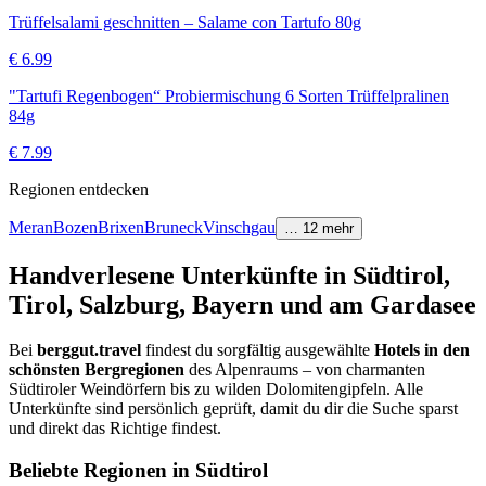
Trüffelsalami geschnitten – Salame con Tartufo 80g
€
6.99
"Tartufi Regenbogen“ Probiermischung 6 Sorten Trüffelpralinen
84g
€
7.99
Regionen entdecken
Meran
Bozen
Brixen
Bruneck
Vinschgau
…
12
mehr
Handverlesene Unterkünfte in Südtirol,
Tirol, Salzburg, Bayern und am Gardasee
Bei
berggut.travel
findest du sorgfältig ausgewählte
Hotels in den
schönsten Bergregionen
des Alpenraums – von charmanten
Südtiroler Weindörfern bis zu wilden Dolomitengipfeln. Alle
Unterkünfte sind persönlich geprüft, damit du dir die Suche sparst
und direkt das Richtige findest.
Beliebte Regionen in Südtirol