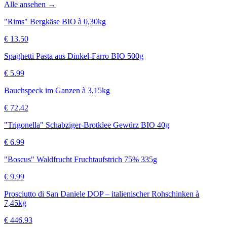
Alle ansehen →
"Rims" Bergkäse BIO à 0,30kg
€
13.50
Spaghetti Pasta aus Dinkel-Farro BIO 500g
€
5.99
Bauchspeck im Ganzen à 3,15kg
€
72.42
"Trigonella" Schabziger-Brotklee Gewürz BIO 40g
€
6.99
"Boscus" Waldfrucht Fruchtaufstrich 75% 335g
€
9.99
Prosciutto di San Daniele DOP – italienischer Rohschinken à
7,45kg
€
446.93