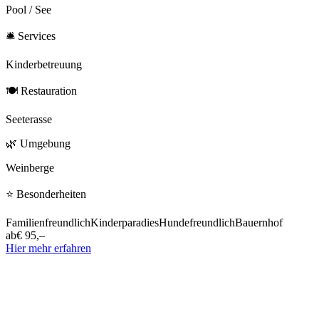
Pool / See
🛎
Services
Kinderbetreuung
🍽
Restauration
Seeterasse
🌿
Umgebung
Weinberge
⭐
Besonderheiten
Familienfreundlich
Kinderparadies
Hundefreundlich
Bauernhof
ab
€ 95,–
Hier mehr erfahren