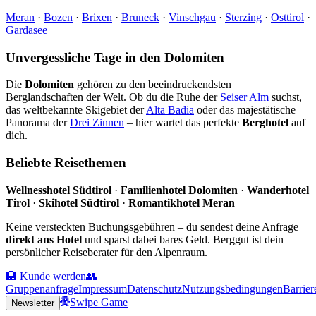
Meran
·
Bozen
·
Brixen
·
Bruneck
·
Vinschgau
·
Sterzing
·
Osttirol
·
Gardasee
Unvergessliche Tage in den Dolomiten
Die
Dolomiten
gehören zu den beeindruckendsten
Berglandschaften der Welt. Ob du die Ruhe der
Seiser Alm
suchst,
das weltbekannte Skigebiet der
Alta Badia
oder das majestätische
Panorama der
Drei Zinnen
– hier wartet das perfekte
Berghotel
auf
dich.
Beliebte Reisethemen
Wellnesshotel Südtirol
·
Familienhotel Dolomiten
·
Wanderhotel
Tirol
·
Skihotel Südtirol
·
Romantikhotel Meran
Keine versteckten Buchungsgebühren – du sendest deine Anfrage
direkt ans Hotel
und sparst dabei bares Geld. Berggut ist dein
persönlicher Reiseberater für den Alpenraum.
🏨 Kunde werden
👥
Gruppenanfrage
Impressum
Datenschutz
Nutzungsbedingungen
Barrier
Swipe Game
Newsletter