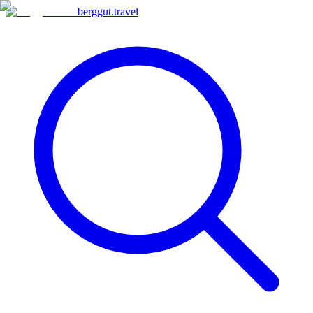
berggut
.
travel