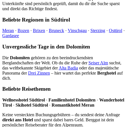
Unterkünfte sind persönlich geprüft, damit du dir die Suche sparst
und direkt das Richtige findest.
Beliebte Regionen in Südtirol
Meran
·
Bozen
·
Brixen
·
Bruneck
·
Vinschgau
·
Sterzing
·
Osttirol
·
Gardasee
Unvergessliche Tage in den Dolomiten
Die
Dolomiten
gehören zu den beeindruckendsten
Berglandschaften der Welt. Ob du die Ruhe der
Seiser Alm
suchst,
das weltbekannte Skigebiet der
Alta Badia
oder das majestätische
Panorama der
Drei Zinnen
– hier wartet das perfekte
Berghotel
auf
dich.
Beliebte Reisethemen
Wellnesshotel Südtirol
·
Familienhotel Dolomiten
·
Wanderhotel
Tirol
·
Skihotel Südtirol
·
Romantikhotel Meran
Keine versteckten Buchungsgebühren – du sendest deine Anfrage
direkt ans Hotel
und sparst dabei bares Geld. Berggut ist dein
persönlicher Reiseberater für den Alpenraum.