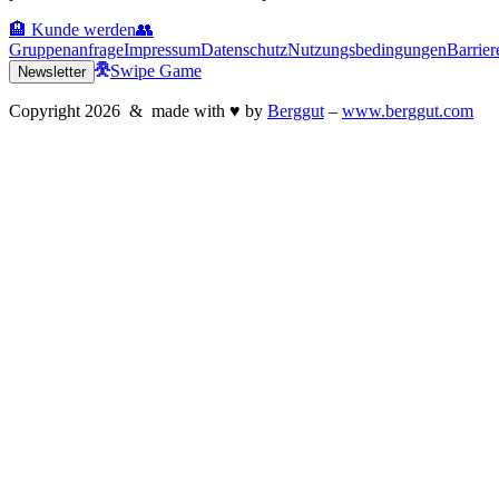
🏨 Kunde werden
👥
Gruppenanfrage
Impressum
Datenschutz
Nutzungsbedingungen
Barrier
Swipe Game
Newsletter
Copyright
2026
& made with
♥
by
Berggut
–
www.berggut.com