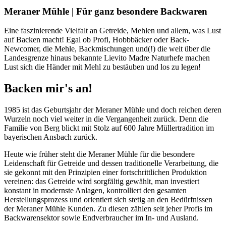
Meraner Mühle | Für ganz besondere Backwaren
Eine faszinierende Vielfalt an Getreide, Mehlen und allem, was Lust
auf Backen macht! Egal ob Profi, Hobbbäcker oder Back-
Newcomer, die Mehle, Backmischungen und(!) die weit über die
Landesgrenze hinaus bekannte Lievito Madre Naturhefe machen
Lust sich die Händer mit Mehl zu bestäuben und los zu legen!
Backen mir's an!
1985 ist das Geburtsjahr der Meraner Mühle und doch reichen deren
Wurzeln noch viel weiter in die Vergangenheit zurück. Denn die
Familie von Berg blickt mit Stolz auf 600 Jahre Müllertradition im
bayerischen Ansbach zurück.
Heute wie früher steht die Meraner Mühle für die besondere
Leidenschaft für Getreide und dessen traditionelle Verarbeitung, die
sie gekonnt mit den Prinzipien einer fortschrittlichen Produktion
vereinen: das Getreide wird sorgfältig gewählt, man investiert
konstant in modernste Anlagen, kontrolliert den gesamten
Herstellungsprozess und orientiert sich stetig an den Bedürfnissen
der Meraner Mühle Kunden. Zu diesen zählen seit jeher Profis im
Backwarensektor sowie Endverbraucher im In- und Ausland.