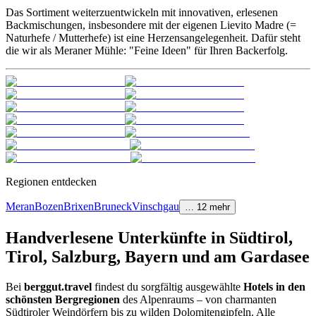
Das Sortiment weiterzuentwickeln mit innovativen, erlesenen
Backmischungen, insbesondere mit der eigenen Lievito Madre (=
Naturhefe / Mutterhefe) ist eine Herzensangelegenheit. Dafür steht
die wir als Meraner Mühle: "Feine Ideen" für Ihren Backerfolg.
Regionen entdecken
Meran
Bozen
Brixen
Bruneck
Vinschgau
…
12
mehr
Handverlesene Unterkünfte in Südtirol,
Tirol, Salzburg, Bayern und am Gardasee
Bei
berggut.travel
findest du sorgfältig ausgewählte
Hotels in den
schönsten Bergregionen
des Alpenraums – von charmanten
Südtiroler Weindörfern bis zu wilden Dolomitengipfeln. Alle