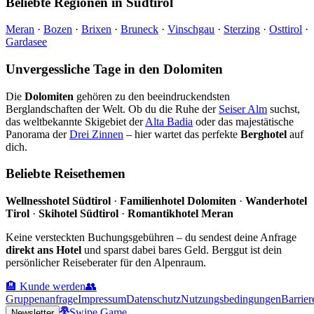
Beliebte Regionen in Südtirol
Meran
·
Bozen
·
Brixen
·
Bruneck
·
Vinschgau
·
Sterzing
·
Osttirol
·
Gardasee
Unvergessliche Tage in den Dolomiten
Die
Dolomiten
gehören zu den beeindruckendsten
Berglandschaften der Welt. Ob du die Ruhe der
Seiser Alm
suchst,
das weltbekannte Skigebiet der
Alta Badia
oder das majestätische
Panorama der
Drei Zinnen
– hier wartet das perfekte
Berghotel
auf
dich.
Beliebte Reisethemen
Wellnesshotel Südtirol
·
Familienhotel Dolomiten
·
Wanderhotel
Tirol
·
Skihotel Südtirol
·
Romantikhotel Meran
Keine versteckten Buchungsgebühren – du sendest deine Anfrage
direkt ans Hotel
und sparst dabei bares Geld. Berggut ist dein
persönlicher Reiseberater für den Alpenraum.
🏨 Kunde werden
👥
Gruppenanfrage
Impressum
Datenschutz
Nutzungsbedingungen
Barrier
Swipe Game
Newsletter