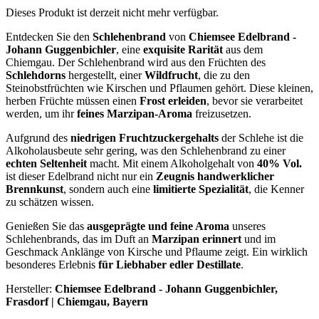
Dieses Produkt ist derzeit nicht mehr verfügbar.
Entdecken Sie den
Schlehenbrand
von
Chiemsee Edelbrand -
Johann Guggenbichler
, eine
exquisite Rarität
aus dem
Chiemgau. Der Schlehenbrand wird aus den Früchten des
Schlehdorns
hergestellt, einer
Wildfrucht
, die zu den
Steinobstfrüchten wie Kirschen und Pflaumen gehört. Diese kleinen,
herben Früchte müssen einen
Frost erleiden
, bevor sie verarbeitet
werden, um ihr
feines Marzipan-Aroma
freizusetzen.
Aufgrund des
niedrigen Fruchtzuckergehalts
der Schlehe ist die
Alkoholausbeute sehr gering, was den Schlehenbrand zu einer
echten Seltenheit
macht. Mit einem Alkoholgehalt von
40% Vol.
ist dieser Edelbrand nicht nur ein
Zeugnis handwerklicher
Brennkunst
, sondern auch eine
limitierte Spezialität
, die Kenner
zu schätzen wissen.
Genießen Sie das
ausgeprägte und feine Aroma
unseres
Schlehenbrands, das im Duft an
Marzipan erinnert
und im
Geschmack Anklänge von Kirsche und Pflaume zeigt. Ein wirklich
besonderes Erlebnis
für Liebhaber edler Destillate
.
Hersteller:
Chiemsee Edelbrand - Johann Guggenbichler,
Frasdorf | Chiemgau, Bayern