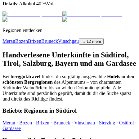
Details
: Alkohol 40 %Vol.
Regionen entdecken
Meran
Bozen
Brixen
Bruneck
Vinschgau
…
12
mehr
Handverlesene Unterkünfte in Südtirol,
Tirol, Salzburg, Bayern und am Gardasee
Bei
berggut.travel
findest du sorgfältig ausgewählte
Hotels in den
schönsten Bergregionen
des Alpenraums – von charmanten
Südtiroler Weindörfern bis zu wilden Dolomitengipfeln. Alle
Unterkünfte sind persönlich geprüft, damit du dir die Suche sparst
und direkt das Richtige findest.
Beliebte Regionen in Südtirol
Meran
·
Bozen
·
Brixen
·
Bruneck
·
Vinschgau
·
Sterzing
·
Osttirol
·
Gardasee