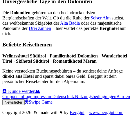
Unvergessliche Tage in den Dolomiten
Die
Dolomiten
gehören zu den beeindruckendsten
Berglandschaften der Welt. Ob du die Ruhe der
Seiser Alm
suchst,
das weltbekannte Skigebiet der
Alta Badia
oder das majestätische
Panorama der
Drei Zinnen
– hier wartet das perfekte
Berghotel
auf
dich.
Beliebte Reisethemen
Wellnesshotel Südtirol
·
Familienhotel Dolomiten
·
Wanderhotel
Tirol
·
Skihotel Südtirol
·
Romantikhotel Meran
Keine versteckten Buchungsgebühren – du sendest deine Anfrage
direkt ans Hotel
und sparst dabei bares Geld. Berggut ist dein
persönlicher Reiseberater für den Alpenraum.
🏨 Kunde werden
👥
Gruppenanfrage
Impressum
Datenschutz
Nutzungsbedingungen
Barrier
Swipe Game
Newsletter
Copyright
2026
& made with
♥
by
Berggut
–
www.berggut.com