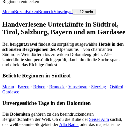
Regionen entdecken
Meran
Bozen
Brixen
Bruneck
Vinschgau
…
12
mehr
Handverlesene Unterkünfte in Südtirol,
Tirol, Salzburg, Bayern und am Gardasee
Bei
berggut.travel
findest du sorgfältig ausgewählte
Hotels in den
schönsten Bergregionen
des Alpenraums – von charmanten
Südtiroler Weindörfern bis zu wilden Dolomitengipfeln. Alle
Unterkünfte sind persönlich geprüft, damit du dir die Suche sparst
und direkt das Richtige findest.
Beliebte Regionen in Südtirol
Meran
·
Bozen
·
Brixen
·
Bruneck
·
Vinschgau
·
Sterzing
·
Osttirol
·
Gardasee
Unvergessliche Tage in den Dolomiten
Die
Dolomiten
gehören zu den beeindruckendsten
Berglandschaften der Welt. Ob du die Ruhe der
Seiser Alm
suchst,
das weltbekannte Skigebiet der
Alta Badia
oder das majestätische