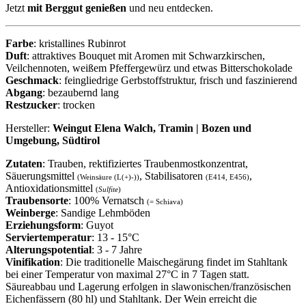
Jetzt
mit Berggut genießen
und neu entdecken.
Farbe
: kristallines Rubinrot
Duft
: attraktives Bouquet mit Aromen mit Schwarzkirschen,
Veilchennoten, weißem Pfeffergewürz und etwas Bitterschokolade
Geschmack
: feingliedrige Gerbstoffstruktur, frisch und faszinierend
Abgang
: bezaubernd lang
Restzucker
: trocken
Hersteller:
Weingut Elena Walch, Tramin | Bozen und
Umgebung, Südtirol
Zutaten
: Trauben, rektifiziertes Traubenmostkonzentrat,
Säuerungsmittel
, Stabilisatoren
,
(Weinsäure (L(+)-))
(E414, E456)
Antioxidationsmittel
(
Sulfite
)
Traubensorte
: 100% Vernatsch
(= Schiava)
Weinberge
: Sandige Lehmböden
Erziehungsform
: Guyot
Serviertemperatur
: 13 - 15°C
Alterungspotential
: 3 - 7 Jahre
Vinifikation
: Die traditionelle Maischegärung findet im Stahltank
bei einer Temperatur von maximal 27°C in 7 Tagen statt.
Säureabbau und Lagerung erfolgen in slawonischen/französischen
Eichenfässern (80 hl) und Stahltank. Der Wein erreicht die