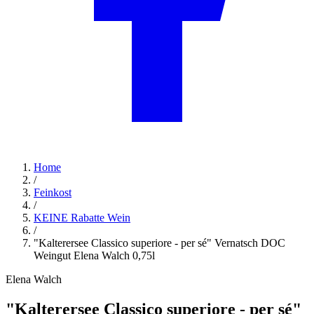
Home
/
Feinkost
/
KEINE Rabatte Wein
/
"Kalterersee Classico superiore - per sé" Vernatsch DOC
Weingut Elena Walch 0,75l
Elena Walch
"Kalterersee Classico superiore - per sé"