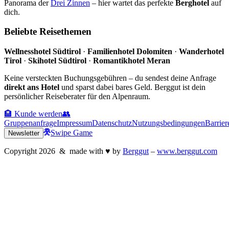
Panorama der
Drei Zinnen
– hier wartet das perfekte
Berghotel
auf
dich.
Beliebte Reisethemen
Wellnesshotel Südtirol
·
Familienhotel Dolomiten
·
Wanderhotel
Tirol
·
Skihotel Südtirol
·
Romantikhotel Meran
Keine versteckten Buchungsgebühren – du sendest deine Anfrage
direkt ans Hotel
und sparst dabei bares Geld. Berggut ist dein
persönlicher Reiseberater für den Alpenraum.
🏨 Kunde werden
👥
Gruppenanfrage
Impressum
Datenschutz
Nutzungsbedingungen
Barrier
Swipe Game
Newsletter
Copyright
2026
& made with
♥
by
Berggut
–
www.berggut.com