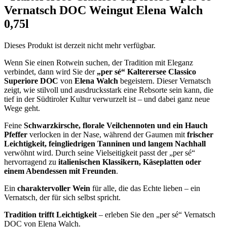
Vernatsch DOC Weingut Elena Walch
0,75l
Dieses Produkt ist derzeit nicht mehr verfügbar.
Wenn Sie einen Rotwein suchen, der Tradition mit Eleganz
verbindet, dann wird Sie der
„per sé“ Kalterersee Classico
Superiore DOC
von
Elena Walch
begeistern. Dieser Vernatsch
zeigt, wie stilvoll und ausdrucksstark eine Rebsorte sein kann, die
tief in der Südtiroler Kultur verwurzelt ist – und dabei ganz neue
Wege geht.
Feine
Schwarzkirsche, florale Veilchennoten und ein Hauch
Pfeffer
verlocken in der Nase, während der Gaumen mit
frischer
Leichtigkeit, feingliedrigen Tanninen und langem Nachhall
verwöhnt wird. Durch seine Vielseitigkeit passt der „per sé“
hervorragend zu
italienischen Klassikern, Käseplatten oder
einem Abendessen mit Freunden
.
Ein
charaktervoller Wein
für alle, die das Echte lieben – ein
Vernatsch, der für sich selbst spricht.
Tradition trifft Leichtigkeit
– erleben Sie den „per sé“ Vernatsch
DOC von Elena Walch.