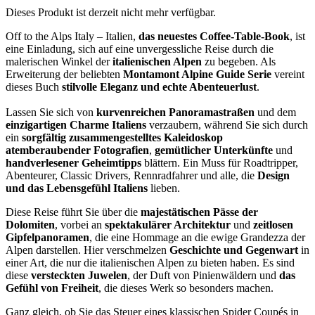
Dieses Produkt ist derzeit nicht mehr verfügbar.
Off to the Alps Italy – Italien,
das neuestes Coffee-Table-Book
, ist
eine Einladung, sich auf eine unvergessliche Reise durch die
malerischen Winkel der
italienischen Alpen
zu begeben. Als
Erweiterung der beliebten
Montamont Alpine Guide Serie
vereint
dieses Buch
stilvolle Eleganz und echte Abenteuerlust
.
Lassen Sie sich von
kurvenreichen Panoramastraßen
und dem
einzigartigen Charme Italiens
verzaubern, während Sie sich durch
ein
sorgfältig zusammengestelltes Kaleidoskop
atemberaubender Fotografien
,
gemütlicher Unterkünfte
und
handverlesener Geheimtipps
blättern. Ein Muss für Roadtripper,
Abenteurer, Classic Drivers, Rennradfahrer und alle, die
Design
und das Lebensgefühl Italiens
lieben.
Diese Reise führt Sie über die
majestätischen Pässe der
Dolomiten
, vorbei an
spektakulärer Architektur
und
zeitlosen
Gipfelpanoramen
, die eine Hommage an die ewige Grandezza der
Alpen darstellen. Hier verschmelzen
Geschichte und Gegenwart
in
einer Art, die nur die italienischen Alpen zu bieten haben. Es sind
diese
versteckten Juwelen
, der Duft von Pinienwäldern und
das
Gefühl von Freiheit
, die dieses Werk so besonders machen.
Ganz gleich, ob Sie das Steuer eines klassischen Spider Coupés in