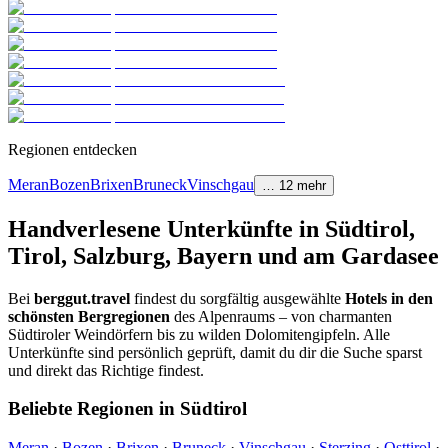
Regionen entdecken
Meran
Bozen
Brixen
Bruneck
Vinschgau
…
12
mehr
Handverlesene Unterkünfte in Südtirol,
Tirol, Salzburg, Bayern und am Gardasee
Bei
berggut.travel
findest du sorgfältig ausgewählte
Hotels in den
schönsten Bergregionen
des Alpenraums – von charmanten
Südtiroler Weindörfern bis zu wilden Dolomitengipfeln. Alle
Unterkünfte sind persönlich geprüft, damit du dir die Suche sparst
und direkt das Richtige findest.
Beliebte Regionen in Südtirol
Meran
·
Bozen
·
Brixen
·
Bruneck
·
Vinschgau
·
Sterzing
·
Osttirol
·