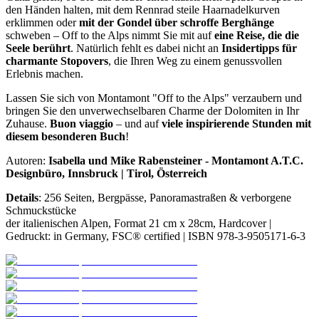
den Händen halten, mit dem Rennrad steile Haarnadelkurven
erklimmen oder
mit der Gondel über schroffe Berghänge
schweben – Off to the Alps nimmt Sie mit auf
eine Reise, die die
Seele berührt
. Natürlich fehlt es dabei nicht an
Insidertipps für
charmante Stopovers
, die Ihren Weg zu einem genussvollen
Erlebnis machen.
Lassen Sie sich von Montamont "Off to the Alps" verzaubern und
bringen Sie den unverwechselbaren Charme der Dolomiten in Ihr
Zuhause.
Buon viaggio
– und auf
viele inspirierende Stunden mit
diesem besonderen Buch
!
Autoren:
Isabella und Mike Rabensteiner - Montamont A.T.C.
Designbüro, Innsbruck | Tirol, Österreich
Details
: 256 Seiten, Bergpässe, Panoramastraßen & verborgene
Schmuckstücke
der italienischen Alpen, Format 21 cm x 28cm, Hardcover |
Gedruckt: in Germany, FSC® certified | ISBN 978-3-9505171-6-3