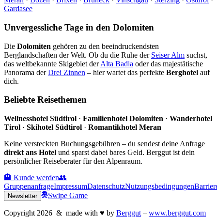
Gardasee
Unvergessliche Tage in den Dolomiten
Die
Dolomiten
gehören zu den beeindruckendsten
Berglandschaften der Welt. Ob du die Ruhe der
Seiser Alm
suchst,
das weltbekannte Skigebiet der
Alta Badia
oder das majestätische
Panorama der
Drei Zinnen
– hier wartet das perfekte
Berghotel
auf
dich.
Beliebte Reisethemen
Wellnesshotel Südtirol
·
Familienhotel Dolomiten
·
Wanderhotel
Tirol
·
Skihotel Südtirol
·
Romantikhotel Meran
Keine versteckten Buchungsgebühren – du sendest deine Anfrage
direkt ans Hotel
und sparst dabei bares Geld. Berggut ist dein
persönlicher Reiseberater für den Alpenraum.
🏨 Kunde werden
👥
Gruppenanfrage
Impressum
Datenschutz
Nutzungsbedingungen
Barrier
Swipe Game
Newsletter
Copyright
2026
& made with
♥
by
Berggut
–
www.berggut.com