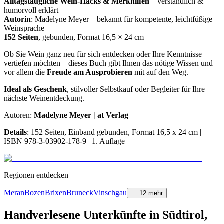
Alltagstaugliche Wein-Hacks & Merkhilfen
– verständlich &
humorvoll erklärt
Autorin
: Madelyne Meyer – bekannt für kompetente, leichtfüßige
Weinsprache
152 Seiten
, gebunden, Format 16,5 × 24 cm
Ob Sie Wein ganz neu für sich entdecken oder Ihre Kenntnisse
vertiefen möchten – dieses Buch gibt Ihnen das nötige Wissen und
vor allem die
Freude am Ausprobieren
mit auf den Weg.
Ideal als Geschenk
, stilvoller Selbstkauf oder Begleiter für Ihre
nächste Weinentdeckung.
Autoren:
Madelyne Meyer | at Verlag
Details
: 152 Seiten, Einband gebunden, Format 16,5 x 24 cm |
ISBN 978-3-03902-178-9 | 1. Auflage
Regionen entdecken
Meran
Bozen
Brixen
Bruneck
Vinschgau
…
12
mehr
Handverlesene Unterkünfte in Südtirol,