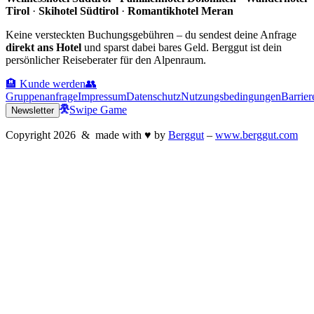
Tirol
·
Skihotel Südtirol
·
Romantikhotel Meran
Keine versteckten Buchungsgebühren – du sendest deine Anfrage
direkt ans Hotel
und sparst dabei bares Geld. Berggut ist dein
persönlicher Reiseberater für den Alpenraum.
🏨 Kunde werden
👥
Gruppenanfrage
Impressum
Datenschutz
Nutzungsbedingungen
Barrier
Swipe Game
Newsletter
Copyright
2026
& made with
♥
by
Berggut
–
www.berggut.com