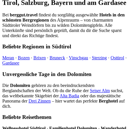
Tirol, Salzburg, Bayern und am Gardasee
Bei
berggut.travel
findest du sorgfältig ausgewählte
Hotels in den
schönsten Bergregionen
des Alpenraums – von charmanten
Südtiroler Weindörfern bis zu wilden Dolomitengipfeln. Alle
Unterkünfte sind persönlich geprüft, damit du dir die Suche sparst
und direkt das Richtige findest.
Beliebte Regionen in Südtirol
Meran
·
Bozen
·
Brixen
·
Bruneck
·
Vinschgau
·
Sterzing
·
Osttirol
·
Gardasee
Unvergessliche Tage in den Dolomiten
Die
Dolomiten
gehören zu den beeindruckendsten
Berglandschaften der Welt. Ob du die Ruhe der
Seiser Alm
suchst,
das weltbekannte Skigebiet der
Alta Badia
oder das majestätische
Panorama der
Drei Zinnen
– hier wartet das perfekte
Berghotel
auf
dich.
Beliebte Reisethemen
Wellnesshotel Südtirol
·
Familienhotel Dolomiten
·
Wanderhotel